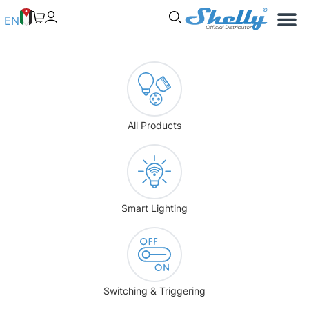
Use Cases
Shelly App
EN
All Products
Smart Lighting
Switching & Triggering