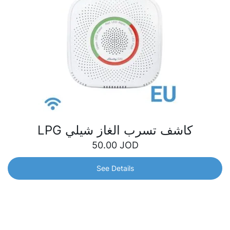
كاشف تسرب الغاز شيلي LPG
50.00
JOD
See Details
كاشف تسرب الغاز شيلي LPG
مستشعر معتمد لكشف الغاز، حساس للغاية لغاز البترول المسال.
قدرته على اكتشاف أدنى تسرب للغاز يعني منع التهديدات
والمخاطر لك أو لعائلتك.