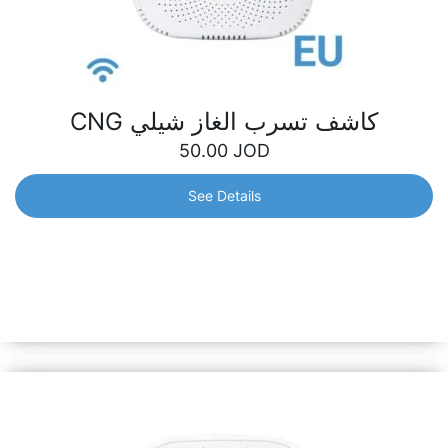
كاشف تسرب الغاز شيلي CNG
50.00
JOD
See Details
كاشف تسرب الغاز شيلي CNG
مستشعر معتمد لكشف الغاز، حساس للغاية للغاز الطبيعي
المضغوط (CNG). قدرته على اكتشاف أدنى تسرب للغاز يعني منع
التهديدات والمخاطر لك أو لعائلتك.