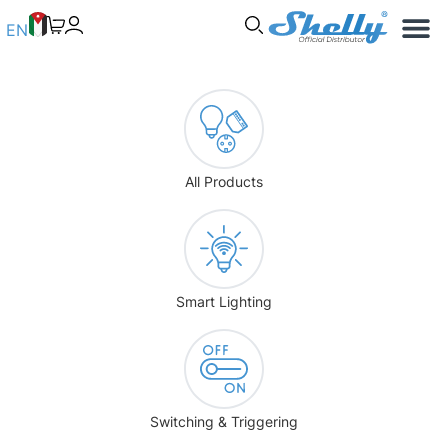
Use Cases
Shelly App
EN
All Products
Smart Lighting
Switching & Triggering