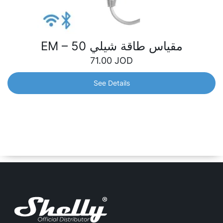
مقياس طاقة شيلي EM – 50
71.00
JOD
See Details
مقياس طاقة شيلي EM – 50
عداد طاقة أحادي الطور مزود بمفتاح متكامل للتحكم في
الملامسات. يمكنك التحكم ومراقبة استهلاك أي أجهزة منزلية
ودوائر كهربائية ومعدات مكتبية.